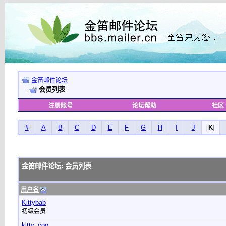
金笛邮件论坛
会员列表
注册账号
论坛帮助
社区
#
A
B
C
D
E
F
G
H
I
J
[
K
]
金笛邮件论坛: 会员列表
用户名
Kittybab
初级会员
kitty_coo