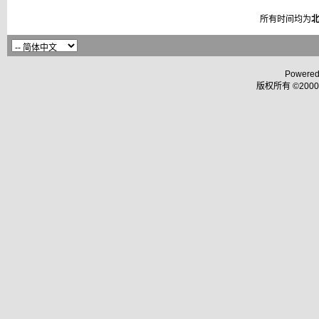
所有时间均为
Powered
版权所有 ©2000 