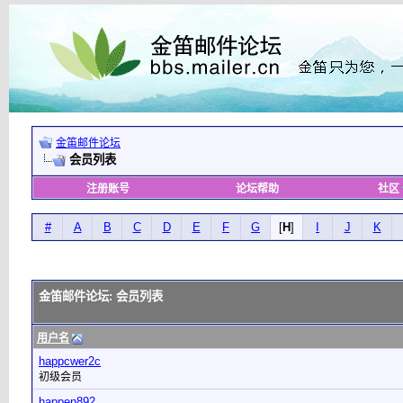
金笛邮件论坛
会员列表
注册账号
论坛帮助
社区
#
A
B
C
D
E
F
G
[
H
]
I
J
K
金笛邮件论坛: 会员列表
用户名
happcwer2c
初级会员
happen892