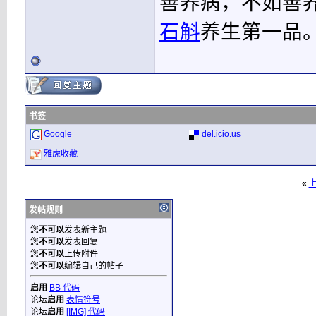
善养病，不如善
石斛
养生第一品
书签
Google
del.icio.us
雅虎收藏
«
发帖规则
您
不可以
发表新主题
您
不可以
发表回复
您
不可以
上传附件
您
不可以
编辑自己的帖子
启用
BB 代码
论坛
启用
表情符号
论坛
启用
[IMG] 代码