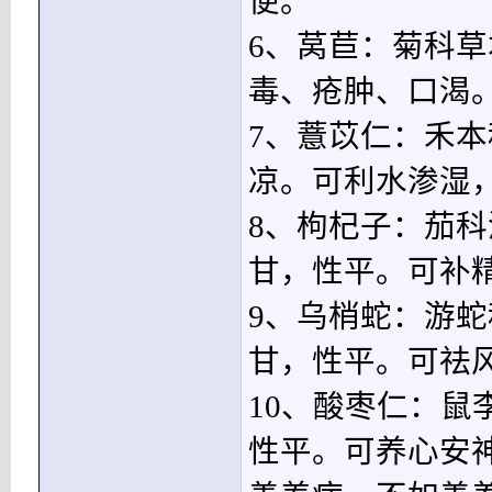
便。
6、莴苣：菊科
毒、疮肿、口渴
7、薏苡仁：禾
凉。可利水渗湿
8、枸杞子：茄
甘，性平。可补
9、乌梢蛇：游
甘，性平。可祛
10、酸枣仁：
性平。可养心安