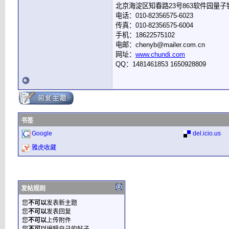
北京海淀区知春路23号863软件园量子银座
电话：010-82356575-6023
传真：010-82356575-6004
手机：18622575102
电邮：chenyb@mailer.com.cn
网址：
www.chundi.com
QQ：1481461853 1650928809
书签
Google
del.icio.us
雅虎收藏
发帖规则
您
不可以
发表新主题
您
不可以
发表回复
您
不可以
上传附件