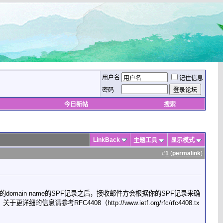
用户名
记住信息
密码
今日新帖
搜索
LinkBack
主题工具
显示模式
#
1
(
permalink
)
你的domain name的SPF记录之后，接收邮件方会根据你的SPF记录来确
FC4408（http://www.ietf.org/rfc/rfc4408.tx