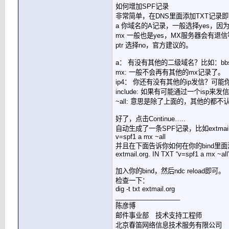
如何增加SPF记录
非常简单，在DNS里面添加TXT记录即可。登
a 你域名的A记录，一般选择yes，
mx 一般也是yes，MX服务器会有退
ptr 选择no，官方建议的。
a： 有没有其他的二级域名？比如：bbs.ext
mx: 一般不会再有其他的mx记录了。
ip4： 你还有没有其他的ip发信？可
include: 如果有可能通过一个isp来
~all: 意思是除了上面的，其他的都不
好了，点击Continue…..
自动生成了一条SPF记录，比如extmail
v=spf1 a mx ~all
并且在下面告诉你如何在你的bind里
extmail.org. IN TXT “v=spf1 a mx ~all
加入你的bind，然后ndc reload即可。
检查一下：
dig -t txt extmail.org
__________________
陈彦博
邮件事业部 技术支持工程师
北京春笛网络信息技术服务有限公司