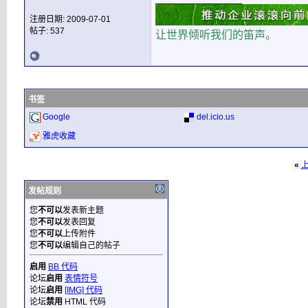
注册日期: 2009-07-01
帖子: 537
让世界倾听我们的笛声。
书签
Google
del.icio.us
雅虎收藏
«
发帖规则
您
不可以
发表新主题
您
不可以
发表回复
您
不可以
上传附件
您
不可以
编辑自己的帖子
启用
BB 代码
论坛
启用
表情符号
论坛
启用
[IMG] 代码
论坛
禁用
HTML 代码